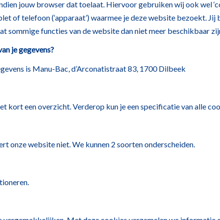
indien jouw browser dat toelaat. Hiervoor gebruiken wij ook wel ‘c
let of telefoon (‘apparaat’) waarmee je deze website bezoekt. Jij b
n dat sommige functies van de website dan niet meer beschikbaar zij
van je gegevens?
egevens is Manu-Bac, d’Arconatistraat 83, 1700 Dilbeek
 het kort een overzicht. Verderop kun je een specificatie van alle 
ert onze website niet. We kunnen 2 soorten onderscheiden.
tioneren.
te vergemakkelijken. Met deze cookies verzamelen we informatie 