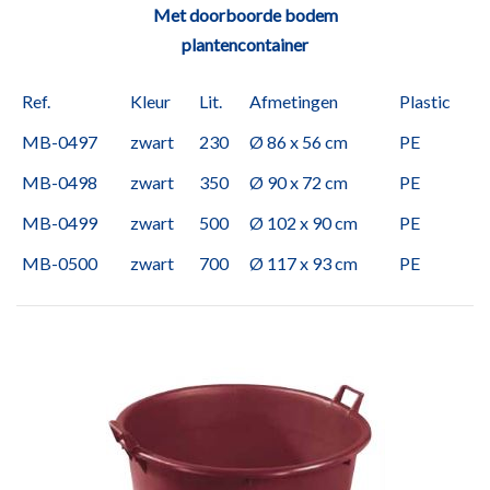
Met doorboorde bodem
plantencontainer
Ref.
Kleur
Lit.
Afmetingen
Plastic
MB-0497
zwart
230
Ø 86 x 56 cm
PE
MB-0498
zwart
350
Ø 90 x 72 cm
PE
MB-0499
zwart
500
Ø 102 x 90 cm
PE
MB-0500
zwart
700
Ø 117 x 93 cm
PE