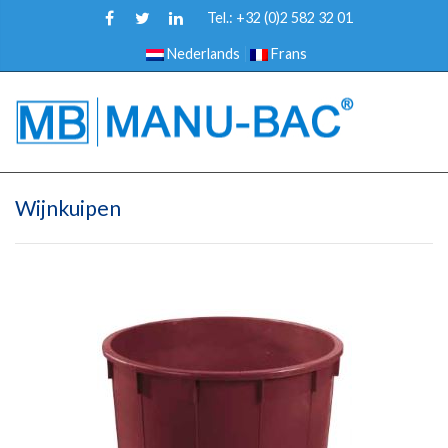
Tel.: +32 (0)2 582 32 01
Nederlands
Frans
Wijnkuipen