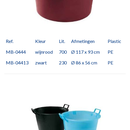
Ref.
Kleur
Lit.
Afmetingen
Plastic
MB-0444
wijnrood
700
Ø 117 x 93 cm
PE
MB-04413
zwart
230
Ø 86 x 56 cm
PE