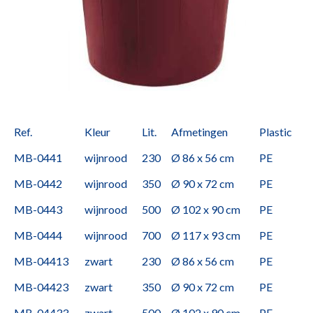
Ref.
Kleur
Lit.
Afmetingen
Plastic
MB-0441
wijnrood
230
Ø 86 x 56 cm
PE
MB-0442
wijnrood
350
Ø 90 x 72 cm
PE
MB-0443
wijnrood
500
Ø 102 x 90 cm
PE
MB-0444
wijnrood
700
Ø 117 x 93 cm
PE
MB-04413
zwart
230
Ø 86 x 56 cm
PE
MB-04423
zwart
350
Ø 90 x 72 cm
PE
MB-04433
zwart
500
Ø 102 x 90 cm
PE