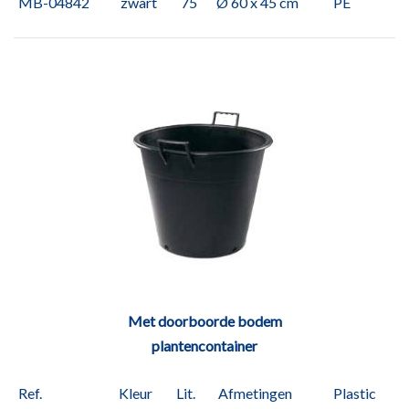
MB-04842
zwart
75
Ø 60 x 45 cm
PE
Met doorboorde bodem
plantencontainer
Ref.
Kleur
Lit.
Afmetingen
Plastic