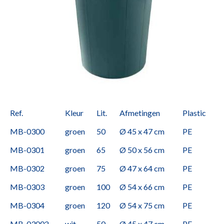
Ref.
Kleur
Lit.
Afmetingen
Plastic
MB-0300
groen
50
Ø 45 x 47 cm
PE
MB-0301
groen
65
Ø 50 x 56 cm
PE
MB-0302
groen
75
Ø 47 x 64 cm
PE
MB-0303
groen
100
Ø 54 x 66 cm
PE
MB-0304
groen
120
Ø 54 x 75 cm
PE
MB-03002
wit
50
Ø 45 x 47 cm
PE