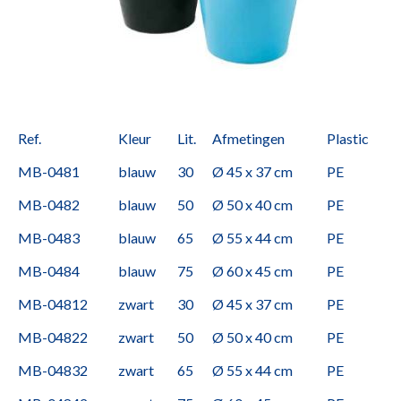
Ref.
Kleur
Lit.
Afmetingen
Plastic
MB-0481
blauw
30
Ø 45 x 37 cm
PE
MB-0482
blauw
50
Ø 50 x 40 cm
PE
MB-0483
blauw
65
Ø 55 x 44 cm
PE
MB-0484
blauw
75
Ø 60 x 45 cm
PE
MB-04812
zwart
30
Ø 45 x 37 cm
PE
MB-04822
zwart
50
Ø 50 x 40 cm
PE
MB-04832
zwart
65
Ø 55 x 44 cm
PE