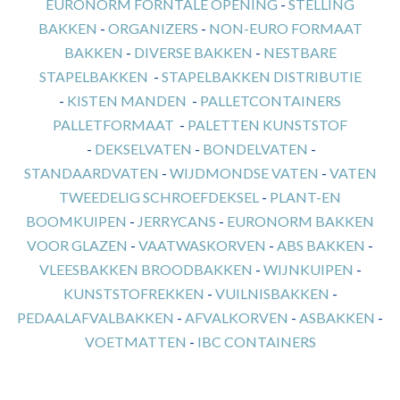
EURONORM FORNTALE OPENING
-
STELLING
BAKKEN
-
ORGANIZERS
-
NON-EURO FORMAAT
BAKKEN
-
DIVERSE BAKKEN
-
NESTBARE
STAPELBAKKEN
-
STAPELBAKKEN DISTRIBUTIE
-
KISTEN MANDEN
-
PALLETCONTAINERS
PALLETFORMAAT
-
PALETTEN KUNSTSTOF
-
DEKSELVATEN
-
BONDELVATEN
-
STANDAARDVATEN
-
WIJDMONDSE VATEN
-
VATEN
TWEEDELIG SCHROEFDEKSEL
-
PLANT-EN
BOOMKUIPEN
-
JERRYCANS
-
EURONORM BAKKEN
VOOR GLAZEN
-
VAATWASKORVEN
-
ABS BAKKEN
-
VLEESBAKKEN BROODBAKKEN
-
WIJNKUIPEN
-
KUNSTSTOFREKKEN
-
VUILNISBAKKEN
-
PEDAALAFVALBAKKEN
-
AFVALKORVEN
-
ASBAKKEN
-
VOETMATTEN
-
IBC CONTAINERS