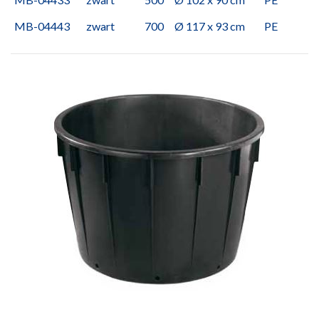
MB-04443
zwart
700
Ø 117 x 93 cm
PE